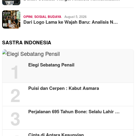
,
August 5, 2026
OPINI
SOSIAL BUDAYA
Dari Logo Lama ke Wajah Baru: Analisis N…
SASTRA INDONESIA
1
Elegi Sebatang Pensil
2
Puisi dan Cerpen : Kabut Asmara
3
Perjalanan 695 Tahun Bone: Selalu Lahir …
Cinta di Antara Kesunyian