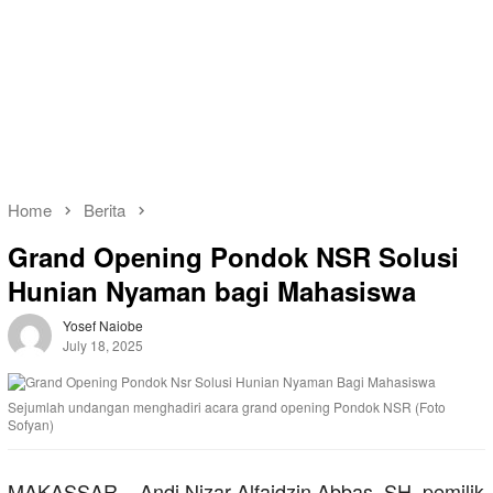
Home
Berita
Grand Opening Pondok NSR Solusi
Hunian Nyaman bagi Mahasiswa
Yosef Naiobe
July 18, 2025
Sejumlah undangan menghadiri acara grand opening Pondok NSR (Foto
Sofyan)
MAKASSAR – Andi Nizar Alfaidzin Abbas, SH, pemilik