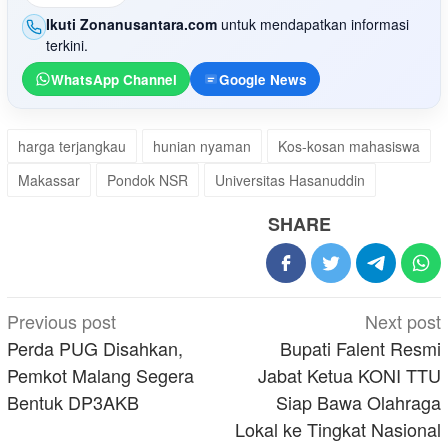
Ikuti Zonanusantara.com
untuk mendapatkan informasi
terkini.
WhatsApp Channel
Google News
harga terjangkau
hunian nyaman
Kos-kosan mahasiswa
Makassar
Pondok NSR
Universitas Hasanuddin
SHARE
Post
Previous post
Next post
navigation
Perda PUG Disahkan,
Bupati Falent Resmi
Pemkot Malang Segera
Jabat Ketua KONI TTU
Bentuk DP3AKB
Siap Bawa Olahraga
Lokal ke Tingkat Nasional