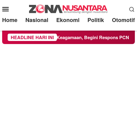
Mobile
Menu
Home
Nasional
Ekonomi
Politik
Otomotif
M Ikuti Kegiatan Keagamaan, Begini Respons PCNU dan Kamp
HEADLINE HARI INI