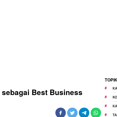
TOPI
KA
h sebagai Best Business
K
K
TA