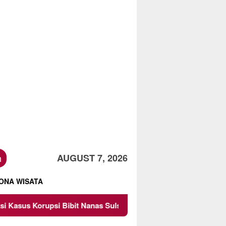
h
AUGUST 7, 2026
ONA WISATA
as Sulsel Rp 52,4 Miliar
Pemkot Malang Diingatkan Ja