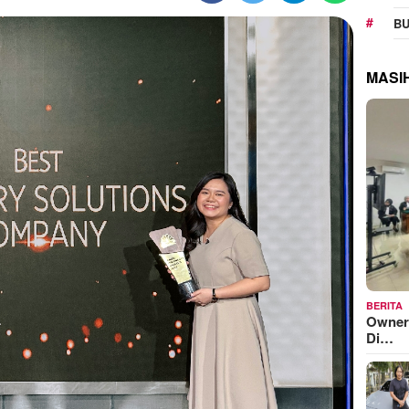
BU
MASI
BERITA
Owner
Di…