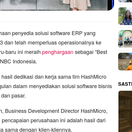
aan penyedia solusi software ERP yang
13 dan telah memperluas operasionalnya ke
ru-baru ini meraih
penghargaan
sebagai “Best
CNBC Indonesia.
hasil dedikasi dan kerja sama tim HashMicro
SAST
gulan dalam menyediakan solusi software bisnis
i dan pasar.
ih, Business Development Director HashMicro,
pencapaian perusahaan ini adalah hasil dari
ja sama dengan klien-kliennya.