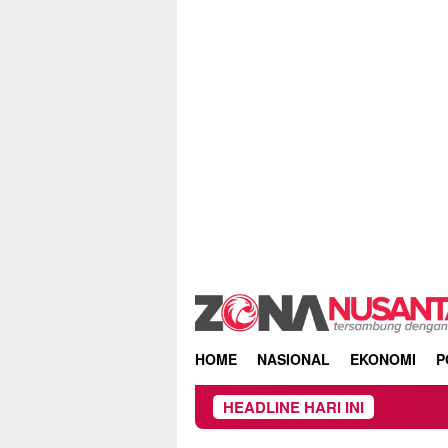
Skip
to
content
HOME
NASIONAL
EKONOMI
P
HEADLINE HARI INI
Keb