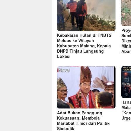
Proye
Kebakaran Hutan di TNBTS
Sumb
Meluas ke Wilayah
Dike
Kabupaten Malang, Kepala
Mini
BNPB Tinjau Langsung
Abai
Lokasi
Hart
Mala
“Ken
Adat Bukan Panggung
Urge
Kekuasaan: Membela
Martabat Timor dari Politik
Simbolik