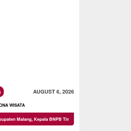
h
AUGUST 6, 2026
ONA WISATA
Kepala BNPB Tinjau Langsung Lokasi
Proyek Irigasi di