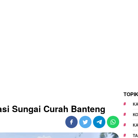
TOPI
KA
kasi Sungai Curah Banteng
K
K
TA