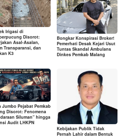
k Irigasi di
erpucung Disorot:
Bongkar Konspirasi Broker!
rjakan Asal-Asalan,
Pemerhati Desak Kejari Usut
m Transparansi, dan
Tuntas Skandal Ambulans
kan K3
Dinkes Pemkab Malang
a Jumbo Pejabat Pemkab
ng Disorot: Fenomena
daraan Siluman” hingga
nsi Audit LHKPN
Kebijakan Publik Tidak
Pernah Lahir dalam Bentuk