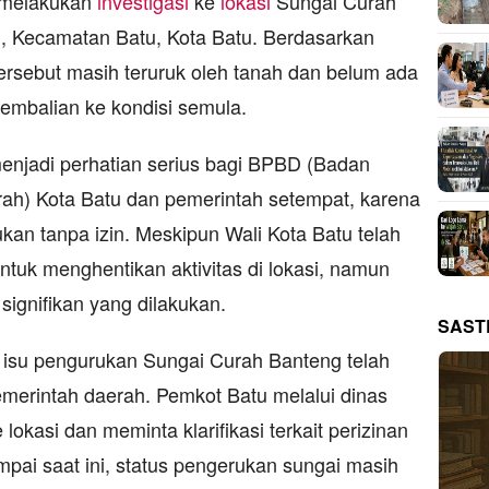
 melakukan
investigasi
ke
lokasi
Sungai Curah
, Kecamatan Batu, Kota Batu. Berdasarkan
ersebut masih teruruk oleh tanah dan belum ada
embalian ke kondisi semula.
menjadi perhatian serius bagi BPBD (Badan
h) Kota Batu dan pemerintah setempat, karena
an tanpa izin. Meskipun Wali Kota Batu telah
tuk menghentikan aktivitas di lokasi, namun
ignifikan yang dilakukan.
SAST
, isu pengurukan Sungai Curah Banteng telah
emerintah daerah. Pemkot Batu melalui dinas
 lokasi dan meminta klarifikasi terkait perizinan
pai saat ini, status pengerukan sungai masih