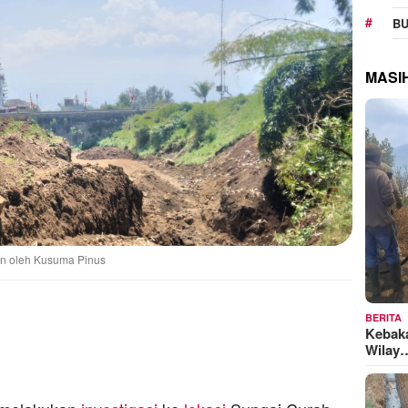
BU
MASI
an oleh Kusuma Pinus
BERITA
Kebak
Wilay