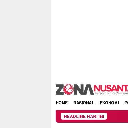
Skip
to
content
HOME
NASIONAL
EKONOMI
P
HEADLINE HARI INI