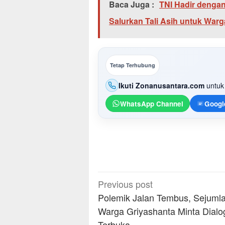
Baca Juga :
TNI Hadir denga
Salurkan Tali Asih untuk War
Tetap Terhubung
Ikuti Zonanusantara.com
untuk 
WhatsApp Channel
Googl
Post
Previous post
navigation
Polemik Jalan Tembus, Sejuml
Warga Griyashanta Minta Dialo
Terbuka