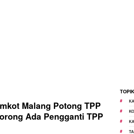
TOPI
KA
Pemkot Malang Potong TPP
K
Dorong Ada Pengganti TPP
K
TA