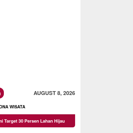
h
AUGUST 8, 2026
ONA WISATA
ersen Lahan Hijau
Beredar Surat Larangan Mahasiswa 