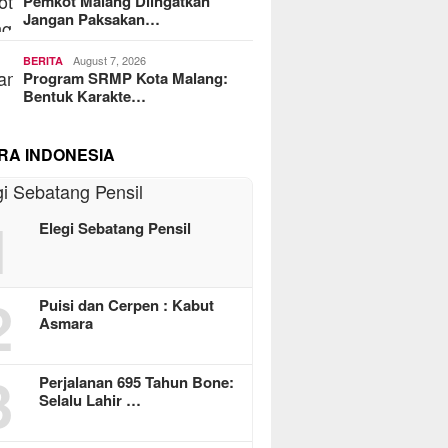
Pemkot Malang Diingatkan
Jangan Paksakan…
August 7, 2026
BERITA
Program SRMP Kota Malang:
Bentuk Karakte…
RA INDONESIA
1
Elegi Sebatang Pensil
2
Puisi dan Cerpen : Kabut
Asmara
3
Perjalanan 695 Tahun Bone:
Selalu Lahir …