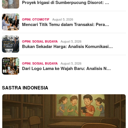
Proyek Irigasi di Sumberpucung Disorot: …
,
August 5, 2026
OPINI
OTOMOTIF
Mencari Titik Temu dalam Transaksi: Pera…
,
August 5, 2026
OPINI
SOSIAL BUDAYA
Bukan Sekadar Harga: Analisis Komunikasi…
,
August 5, 2026
OPINI
SOSIAL BUDAYA
Dari Logo Lama ke Wajah Baru: Analisis N…
SASTRA INDONESIA