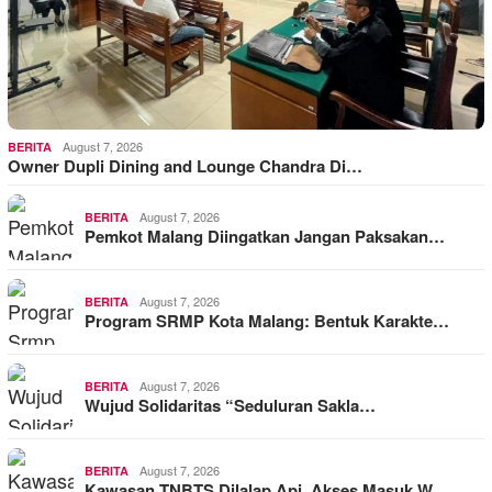
August 7, 2026
BERITA
Owner Dupli Dining and Lounge Chandra Di…
August 7, 2026
BERITA
Pemkot Malang Diingatkan Jangan Paksakan…
August 7, 2026
BERITA
Program SRMP Kota Malang: Bentuk Karakte…
August 7, 2026
BERITA
Wujud Solidaritas “Seduluran Sakla…
August 7, 2026
BERITA
Kawasan TNBTS Dilalap Api, Akses Masuk W…