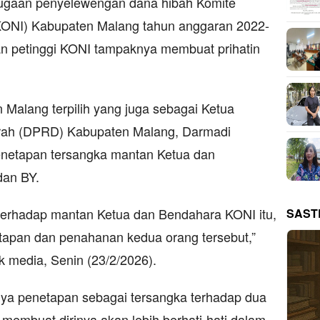
ugaan penyelewengan dana hibah Komite
(KONI) Kabupaten Malang tahun anggaran 2022-
n petinggi KONI tampaknya membuat prihatin
Malang terpilih yang juga sebagai Ketua
rah (DPRD) Kabupaten Malang, Darmadi
enetapan tersangka mantan Ketua dan
dan BY.
terhadap mantan Ketua dan Bendahara KONI itu,
SAST
etapan dan penahanan kedua orang tersebut,”
k media, Senin (23/2/2026).
ya penetapan sebagai tersangka terhadap dua
 membuat dirinya akan lebih berhati-hati dalam