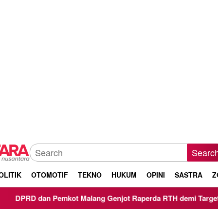
Searc
OLITIK
OTOMOTIF
TEKNO
HUKUM
OPINI
SASTRA
Z
ot Malang Genjot Raperda RTH demi Target 30 Persen Lahan H