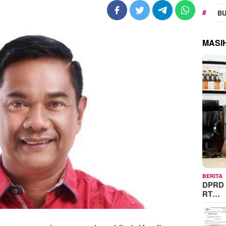
BU
MASI
BERITA
DPRD 
RT…