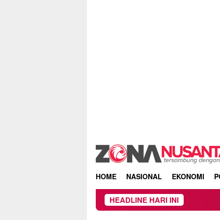
Skip
to
content
HOME
NASIONAL
EKONOMI
P
HEADLINE HARI INI
DPRD dan Pemk