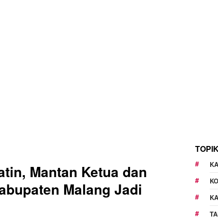
TOPI
KA
hatin, Mantan Ketua dan
K
abupaten Malang Jadi
K
TA