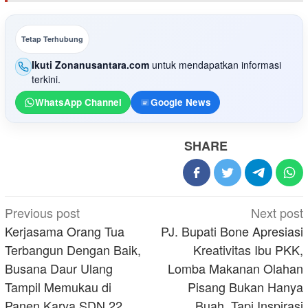
Tetap Terhubung
Ikuti Zonanusantara.com
untuk mendapatkan informasi
terkini.
WhatsApp Channel
Google News
SHARE
Post
Previous post
Next post
navigation
Kerjasama Orang Tua
PJ. Bupati Bone Apresiasi
Terbangun Dengan Baik,
Kreativitas Ibu PKK,
Busana Daur Ulang
Lomba Makanan Olahan
Tampil Memukau di
Pisang Bukan Hanya
Panen Karya SDN 22
Buah, Tapi Inspirasi