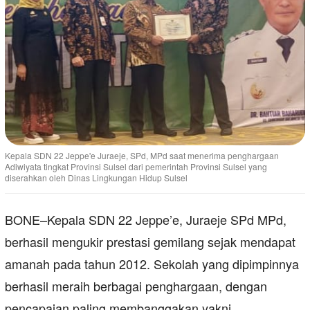
Kepala SDN 22 Jeppe'e Juraeje, SPd, MPd saat menerima penghargaan
Adiwiyata tingkat Provinsi Sulsel dari pemerintah Provinsi Sulsel yang
diserahkan oleh Dinas Lingkungan Hidup Sulsel
BONE–Kepala SDN 22 Jeppe’e, Juraeje SPd MPd,
berhasil mengukir prestasi gemilang sejak mendapat
amanah pada tahun 2012. Sekolah yang dipimpinnya
berhasil meraih berbagai penghargaan, dengan
pencapaian paling membanggakan yakni