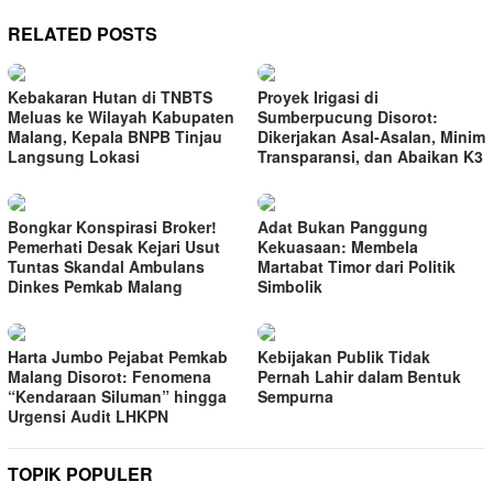
RELATED POSTS
Kebakaran Hutan di TNBTS
Proyek Irigasi di
Meluas ke Wilayah Kabupaten
Sumberpucung Disorot:
Malang, Kepala BNPB Tinjau
Dikerjakan Asal-Asalan, Minim
Langsung Lokasi
Transparansi, dan Abaikan K3
Bongkar Konspirasi Broker!
Adat Bukan Panggung
Pemerhati Desak Kejari Usut
Kekuasaan: Membela
Tuntas Skandal Ambulans
Martabat Timor dari Politik
Dinkes Pemkab Malang
Simbolik
Harta Jumbo Pejabat Pemkab
Kebijakan Publik Tidak
Malang Disorot: Fenomena
Pernah Lahir dalam Bentuk
“Kendaraan Siluman” hingga
Sempurna
Urgensi Audit LHKPN
TOPIK POPULER