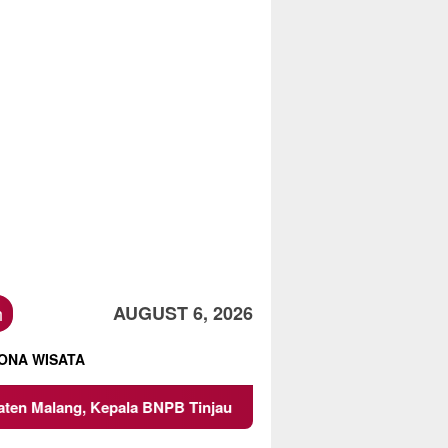
h
AUGUST 6, 2026
ONA WISATA
PB Tinjau Langsung Lokasi
Proyek Irigasi di Sumberpuc