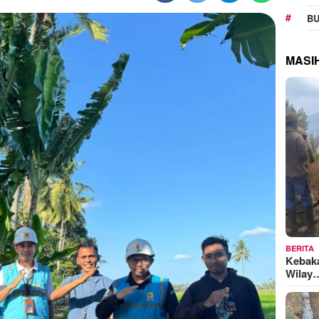
BU
MASI
BERITA
Kebak
Wilay