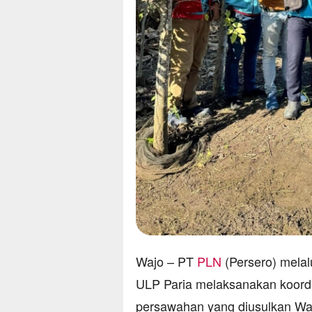
Wajo – PT
PLN
(Persero) mela
ULP Paria melaksanakan koordin
persawahan yang diusulkan Wak