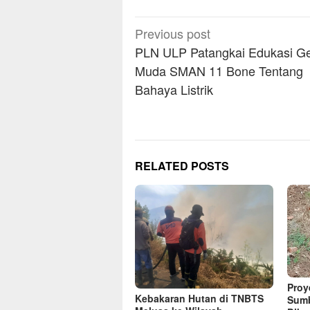
Post
Previous post
navigation
PLN ULP Patangkai Edukasi Ge
Muda SMAN 11 Bone Tentang
Bahaya Listrik
RELATED POSTS
Proye
Kebakaran Hutan di TNBTS
Sumb