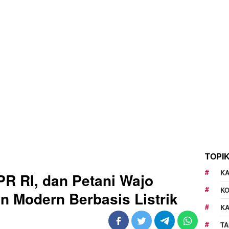
TOPI
KA
PR RI, dan Petani Wajo
K
n Modern Berbasis Listrik
K
TA