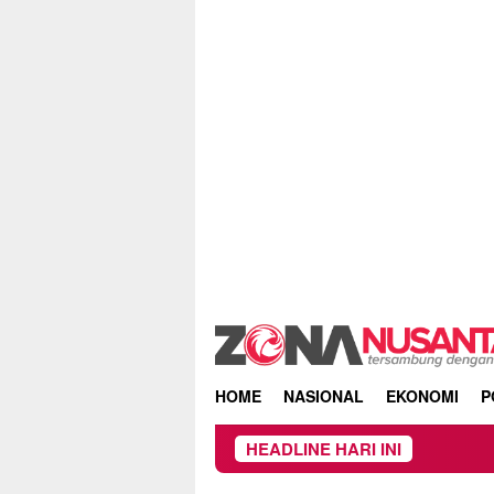
Skip
to
content
HOME
NASIONAL
EKONOMI
P
HEADLINE HARI INI
Kebakaran Hu