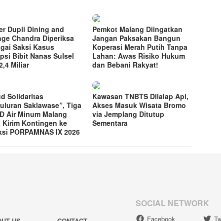
r Dupli Dining and
Pemkot Malang Diingatkan
ge Chandra Diperiksa
Jangan Paksakan Bangun
gai Saksi Kasus
Koperasi Merah Putih Tanpa
psi Bibit Nanas Sulsel
Lahan: Awas Risiko Hukum
,4 Miliar
dan Bebani Rakyat!
d Solidaritas
Kawasan TNBTS Dilalap Api,
uluran Saklawase”, Tiga
Akses Masuk Wisata Bromo
 Air Minum Malang
via Jemplang Ditutup
 Kirim Kontingen ke
Sementara
ksi PORPAMNAS IX 2026
SOCIAL NETWORK
Facebook
Tw
OUT US
CONTACT