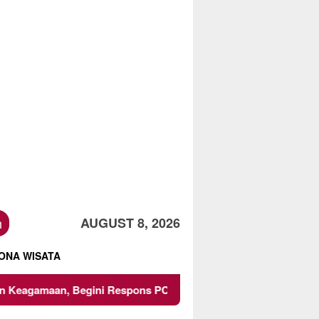
h
AUGUST 8, 2026
ONA WISATA
 Begini Respons PCNU dan Kampus
Owner Dupli Dining 