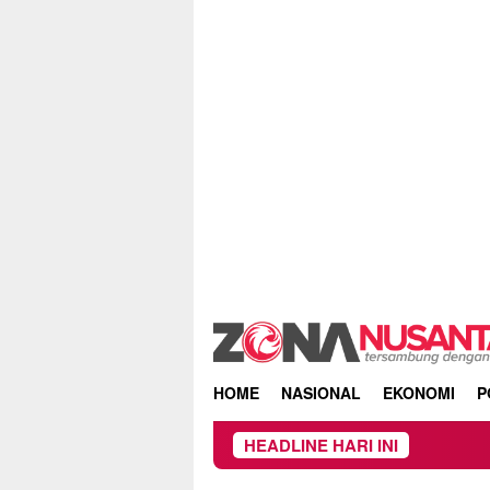
Skip
to
content
HOME
NASIONAL
EKONOMI
P
HEADLINE HARI INI
Beredar Su