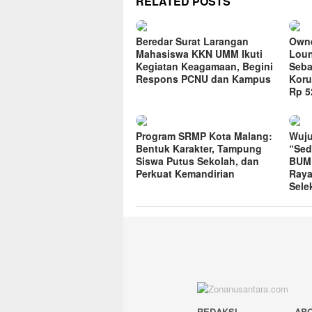
RELATED POSTS
Beredar Surat Larangan
Owne
Mahasiswa KKN UMM Ikuti
Loun
Kegiatan Keagamaan, Begini
Seba
Respons PCNU dan Kampus
Koru
Rp 52
Program SRMP Kota Malang:
Wuju
Bentuk Karakter, Tampung
“Sed
Siswa Putus Sekolah, dan
BUMD
Perkuat Kemandirian
Raya
Sele
REDAKSI
AB