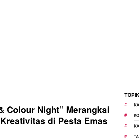
TOPI
KA
 Colour Night” Merangkai
K
Kreativitas di Pesta Emas
K
TA