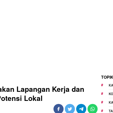
TOPI
KA
akan Lapangan Kerja dan
K
tensi Lokal
K
TA