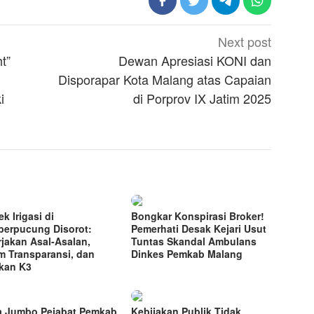
Next post
t”
Dewan Apresiasi KONI dan
Disporapar Kota Malang atas Capaian
i
di Porprov IX Jatim 2025
k Irigasi di
Bongkar Konspirasi Broker!
erpucung Disorot:
Pemerhati Desak Kejari Usut
rjakan Asal-Asalan,
Tuntas Skandal Ambulans
m Transparansi, dan
Dinkes Pemkab Malang
kan K3
a Jumbo Pejabat Pemkab
Kebijakan Publik Tidak