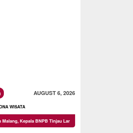
h
AUGUST 6, 2026
ONA WISATA
a BNPB Tinjau Langsung Lokasi
Proyek Irigasi di Sumb