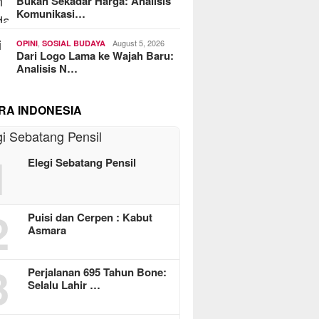
Bukan Sekadar Harga: Analisis
Komunikasi…
,
August 5, 2026
OPINI
SOSIAL BUDAYA
Dari Logo Lama ke Wajah Baru:
Analisis N…
RA INDONESIA
1
Elegi Sebatang Pensil
2
Puisi dan Cerpen : Kabut
Asmara
3
Perjalanan 695 Tahun Bone:
Selalu Lahir …