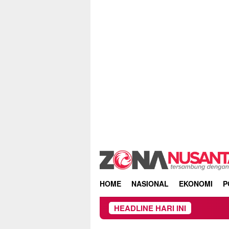
Skip
to
content
HOME
NASIONAL
EKONOMI
P
HEADLINE HARI INI
Kebakara