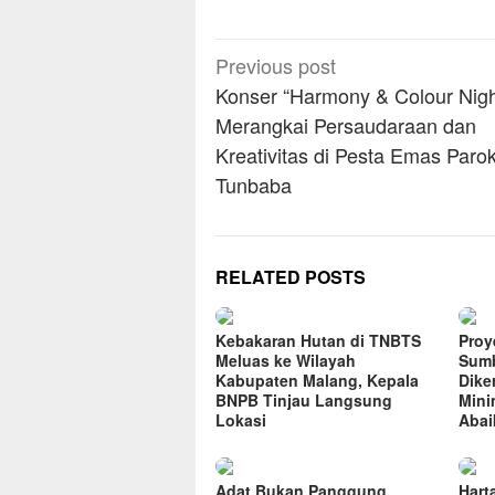
Post
Previous post
navigation
Konser “Harmony & Colour Nigh
Merangkai Persaudaraan dan
Kreativitas di Pesta Emas Parok
Tunbaba
RELATED POSTS
Kebakaran Hutan di TNBTS
Proye
Meluas ke Wilayah
Sumb
Kabupaten Malang, Kepala
Dike
BNPB Tinjau Langsung
Mini
Lokasi
Abai
Adat Bukan Panggung
Hart