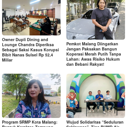
Owner Dupli Dining and
Pemkot Malang Diingatkan
Lounge Chandra Diperiksa
Jangan Paksakan Bangun
Sebagai Saksi Kasus Korupsi
Koperasi Merah Putih Tanpa
Bibit Nanas Sulsel Rp 52,4
Lahan: Awas Risiko Hukum
Miliar
dan Bebani Rakyat!
Program SRMP Kota Malang:
Wujud Solidaritas “Seduluran
Bentuk Karakter, Tampung
Saklawase”, Tiga BUMD Air