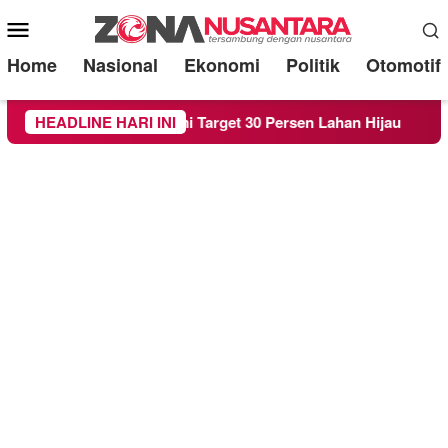
Mobile
Menu
Home
Nasional
Ekonomi
Politik
Otomotif
da RTH demi Target 30 Persen Lahan Hijau
HEADLINE HARI INI
Beredar Su