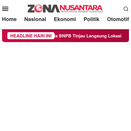
Mobile
Menu
Home
Nasional
Ekonomi
Politik
Otomotif
aten Malang, Kepala BNPB Tinjau Langsung Lokasi
HEADLINE HARI INI
Pro