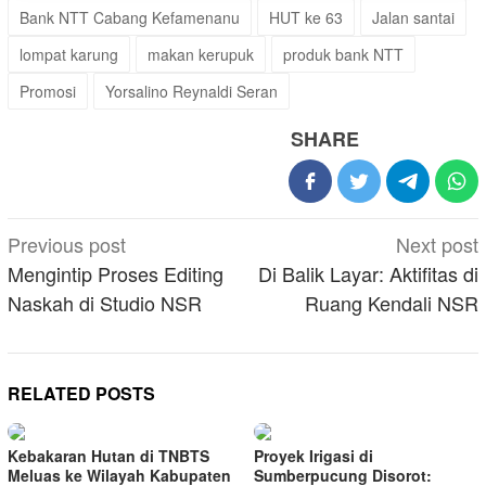
Bank NTT Cabang Kefamenanu
HUT ke 63
Jalan santai
lompat karung
makan kerupuk
produk bank NTT
Promosi
Yorsalino Reynaldi Seran
SHARE
Post
Previous post
Next post
navigation
Mengintip Proses Editing
Di Balik Layar: Aktifitas di
Naskah di Studio NSR
Ruang Kendali NSR
RELATED POSTS
Kebakaran Hutan di TNBTS
Proyek Irigasi di
Meluas ke Wilayah Kabupaten
Sumberpucung Disorot: