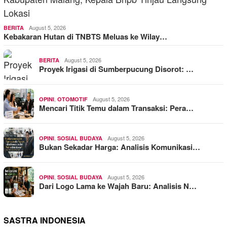
August 5, 2026
BERITA
Kebakaran Hutan di TNBTS Meluas ke Wilay…
August 5, 2026
BERITA
Proyek Irigasi di Sumberpucung Disorot: …
,
August 5, 2026
OPINI
OTOMOTIF
Mencari Titik Temu dalam Transaksi: Pera…
,
August 5, 2026
OPINI
SOSIAL BUDAYA
Bukan Sekadar Harga: Analisis Komunikasi…
,
August 5, 2026
OPINI
SOSIAL BUDAYA
Dari Logo Lama ke Wajah Baru: Analisis N…
SASTRA INDONESIA