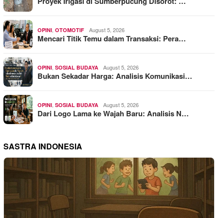
Proyek Irigasi di Sumberpucung Disorot: …
,
August 5, 2026
OPINI
OTOMOTIF
Mencari Titik Temu dalam Transaksi: Pera…
,
August 5, 2026
OPINI
SOSIAL BUDAYA
Bukan Sekadar Harga: Analisis Komunikasi…
,
August 5, 2026
OPINI
SOSIAL BUDAYA
Dari Logo Lama ke Wajah Baru: Analisis N…
SASTRA INDONESIA