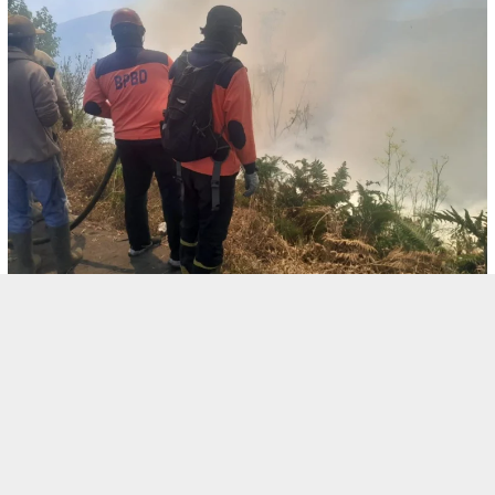
August 5, 2026
BERITA
Kebakaran Hutan di TNBTS Meluas ke Wilay…
August 5, 2026
BERITA
Proyek Irigasi di Sumberpucung Disorot: …
,
August 5, 2026
OPINI
OTOMOTIF
Mencari Titik Temu dalam Transaksi: Pera…