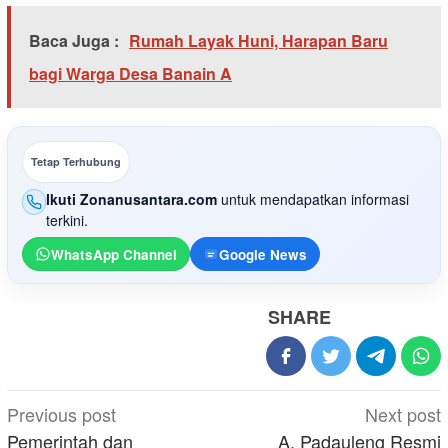
Baca Juga :
Rumah Layak Huni, Harapan Baru
bagi Warga Desa Banain A
Tetap Terhubung
Ikuti Zonanusantara.com
untuk mendapatkan informasi
terkini.
WhatsApp Channel
Google News
SHARE
Post
Previous post
Next post
navigation
Pemerintah dan
A. Padauleng Resmi