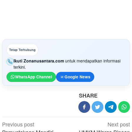
Tetap Terhubung
Ikuti Zonanusantara.com
untuk mendapatkan informasi
terkini.
WhatsApp Channel
Google News
SHARE
Post
Previous post
Next post
Perpustakaan Mandiri
UMKM Warga Binaan