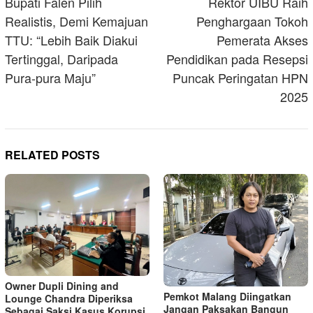
navigation
Bupati Falen Pilih
Rektor UIBU Raih
Realistis, Demi Kemajuan
Penghargaan Tokoh
TTU: “Lebih Baik Diakui
Pemerata Akses
Tertinggal, Daripada
Pendidikan pada Resepsi
Pura-pura Maju”
Puncak Peringatan HPN
2025
RELATED POSTS
Owner Dupli Dining and
Pemkot Malang Diingatkan
Lounge Chandra Diperiksa
Jangan Paksakan Bangun
Sebagai Saksi Kasus Korupsi