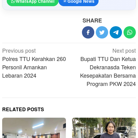
WhatsApp Channel
Google News
SHARE
Post
Previous post
Next post
navigation
Polres TTU Kerahkan 260
Bupati TTU Dan Ketua
Personil Amankan
Dekranasda Teken
Lebaran 2024
Kesepakatan Bersama
Program PKW 2024
RELATED POSTS