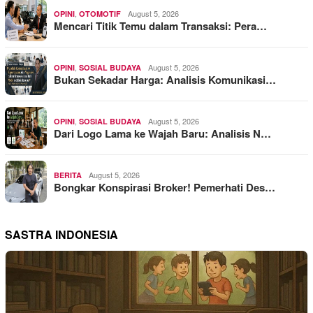
,
August 5, 2026
OPINI
OTOMOTIF
Mencari Titik Temu dalam Transaksi: Pera…
,
August 5, 2026
OPINI
SOSIAL BUDAYA
Bukan Sekadar Harga: Analisis Komunikasi…
,
August 5, 2026
OPINI
SOSIAL BUDAYA
Dari Logo Lama ke Wajah Baru: Analisis N…
August 5, 2026
BERITA
Bongkar Konspirasi Broker! Pemerhati Des…
SASTRA INDONESIA