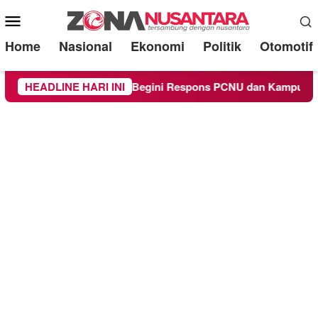
Mobile
Menu
Home
Nasional
Ekonomi
Politik
Otomotif
Keagamaan, Begini Respons PCNU dan Kampus
HEADLINE HARI INI
Owner Dup