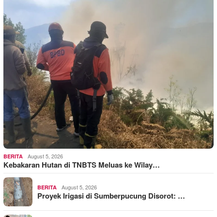
August 5, 2026
BERITA
Kebakaran Hutan di TNBTS Meluas ke Wilay…
August 5, 2026
BERITA
Proyek Irigasi di Sumberpucung Disorot: …