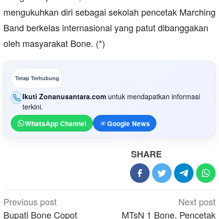
mengukuhkan diri sebagai sekolah pencetak Marching
Band berkelas internasional yang patut dibanggakan
oleh masyarakat Bone. (*)
Tetap Terhubung
Ikuti Zonanusantara.com
untuk mendapatkan informasi
terkini.
WhatsApp Channel
Google News
SHARE
Post
Previous post
Next post
navigation
Bupati Bone Copot
MTsN 1 Bone, Pencetak