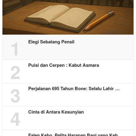
1
Elegi Sebatang Pensil
2
Puisi dan Cerpen : Kabut Asmara
3
Perjalanan 695 Tahun Bone: Selalu Lahir …
4
Cinta di Antara Kesunyian
Falen Kebo, Pelita Harapan Bagi yang Keh…