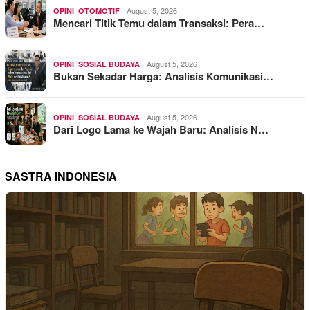
,
August 5, 2026
OPINI
OTOMOTIF
Mencari Titik Temu dalam Transaksi: Pera…
,
August 5, 2026
OPINI
SOSIAL BUDAYA
Bukan Sekadar Harga: Analisis Komunikasi…
,
August 5, 2026
OPINI
SOSIAL BUDAYA
Dari Logo Lama ke Wajah Baru: Analisis N…
SASTRA INDONESIA