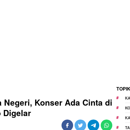
TOPI
KA
 Negeri, Konser Ada Cinta di
K
 Digelar
K
TA