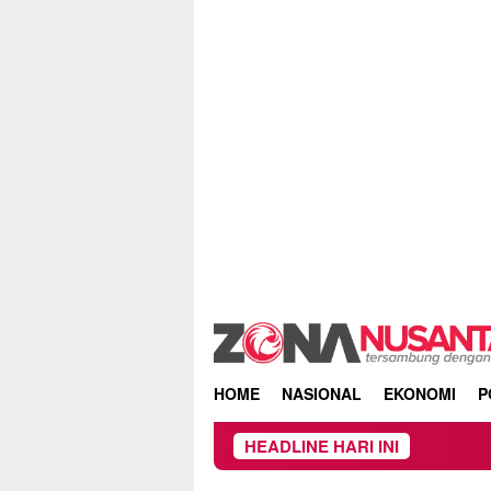
Skip
to
content
HOME
NASIONAL
EKONOMI
P
HEADLINE HARI INI
DPRD 