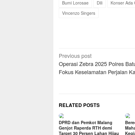
Bumi Lorosae
Dili
Konser Ada 
Vincenzo Singers
Post
Previous post
navigation
Operasi Zebra 2025 Polres Bat
Fokus Keselamatan Perjalan Ka
RELATED POSTS
DPRD dan Pemkot Malang
Bere
Genjot Raperda RTH demi
Maha
Target 30 Persen Lahan Hijau
Kegi