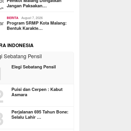
Pemkot Malang Diingatkan
Jangan Paksakan…
August 7, 2026
BERITA
Program SRMP Kota Malang:
Bentuk Karakte…
RA INDONESIA
1
Elegi Sebatang Pensil
2
Puisi dan Cerpen : Kabut
Asmara
3
Perjalanan 695 Tahun Bone:
Selalu Lahir …