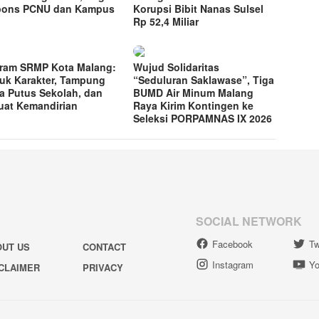
pons PCNU dan Kampus
Korupsi Bibit Nanas Sulsel
Rp 52,4 Miliar
ram SRMP Kota Malang:
Wujud Solidaritas
uk Karakter, Tampung
“Seduluran Saklawase”, Tiga
a Putus Sekolah, dan
BUMD Air Minum Malang
uat Kemandirian
Raya Kirim Kontingen ke
Seleksi PORPAMNAS IX 2026
SOCIAL NETWORK
Facebook
Tw
OUT US
CONTACT
Instagram
Yo
CLAIMER
PRIVACY