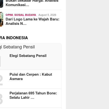
Bukan Sekadar Harga: Analisis
Komunikasi…
,
August 5, 2026
OPINI
SOSIAL BUDAYA
Dari Logo Lama ke Wajah Baru:
Analisis N…
RA INDONESIA
1
Elegi Sebatang Pensil
2
Puisi dan Cerpen : Kabut
Asmara
3
Perjalanan 695 Tahun Bone:
Selalu Lahir …