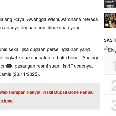
 Malang Raya, Awangga Wisnuwardhana merasa
an adanya dugaan perselingkuhan yang
SAST
onis sekali jika dugaan perselingkuhan yang
 ditingkat kota/kabupaten terbukti benar. Apalagi
memiliki pasangan resmi suami istri,” ucapnya,
Kamis (20/11/2025).
wab Harapan Rakyat, Wakil Bupati Bone Pantau
BerAmal