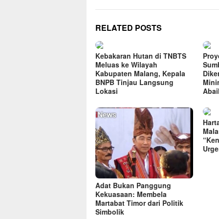
RELATED POSTS
Kebakaran Hutan di TNBTS
Proye
Meluas ke Wilayah
Sumb
Kabupaten Malang, Kepala
Dike
BNPB Tinjau Langsung
Mini
Lokasi
Abai
Hart
Mala
“Ken
Urge
Adat Bukan Panggung
Kekuasaan: Membela
Martabat Timor dari Politik
Simbolik