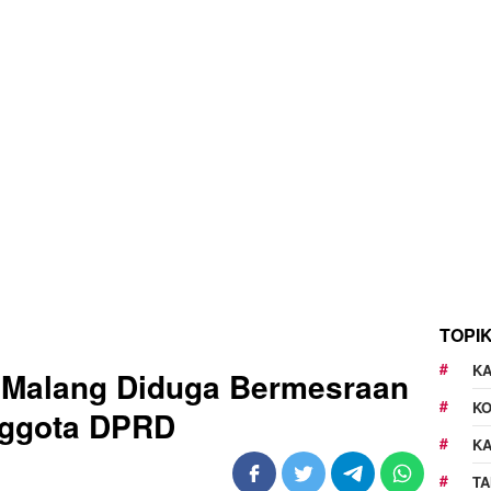
TOPI
KA
 Malang Diduga Bermesraan
K
ggota DPRD
K
TA