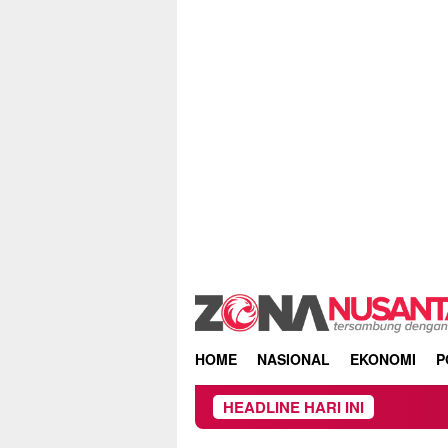
Skip
to
content
HOME
NASIONAL
EKONOMI
P
HEADLINE HARI INI
Ke