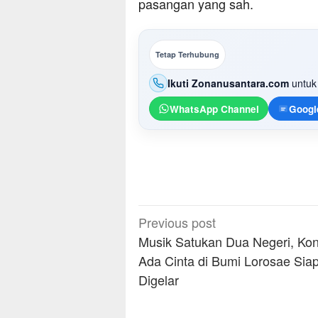
pasangan yang sah.
Tetap Terhubung
Ikuti Zonanusantara.com
untuk 
WhatsApp Channel
Googl
Post
Previous post
navigation
Musik Satukan Dua Negeri, Ko
Ada Cinta di Bumi Lorosae Sia
Digelar