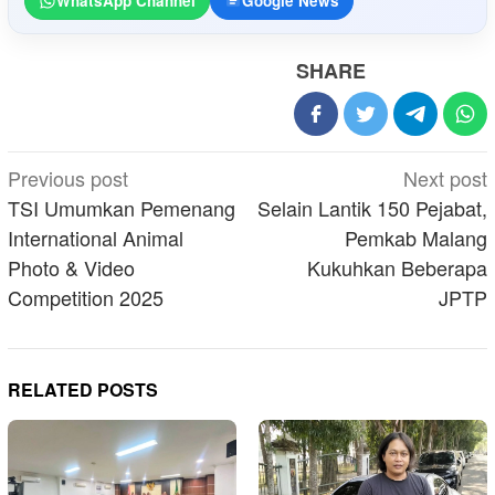
WhatsApp Channel
Google News
SHARE
Post
Previous post
Next post
navigation
TSI Umumkan Pemenang
Selain Lantik 150 Pejabat,
International Animal
Pemkab Malang
Photo & Video
Kukuhkan Beberapa
Competition 2025
JPTP
RELATED POSTS