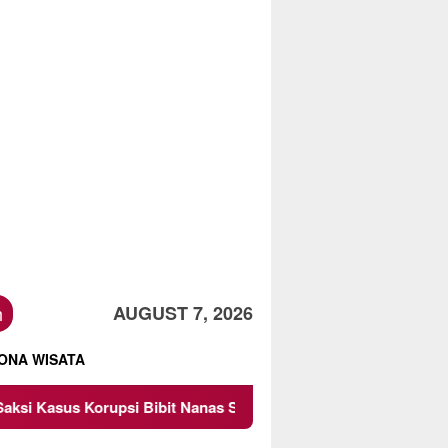
h
AUGUST 7, 2026
ONA WISATA
t Nanas Sulsel Rp 52,4 Miliar
Pemkot Malang Diingatka