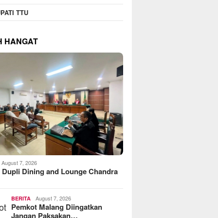
PATI TTU
H HANGAT
August 7, 2026
 Dupli Dining and Lounge Chandra
August 7, 2026
BERITA
Pemkot Malang Diingatkan
Jangan Paksakan…