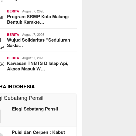
August 7, 2026
BERITA
Program SRMP Kota Malang:
Bentuk Karakte…
August 7, 2026
BERITA
Wujud Solidaritas “Seduluran
Sakla…
August 7, 2026
BERITA
Kawasan TNBTS Dilalap Api,
Akses Masuk W…
RA INDONESIA
1
Elegi Sebatang Pensil
Puisi dan Cerpen : Kabut