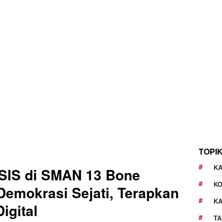
TOPI
KA
OSIS di SMAN 13 Bone
K
Demokrasi Sejati, Terapkan
K
igital
TA