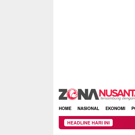
Skip
to
content
HOME
NASIONAL
EKONOMI
P
HEADLINE HARI INI
Owner Dupli Dining 