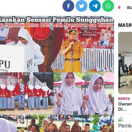
BU
MASI
BERITA
Owner
Di…