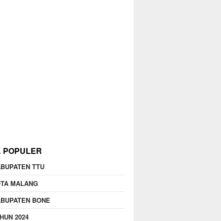
K POPULER
BUPATEN TTU
OTA MALANG
ABUPATEN BONE
HUN 2024