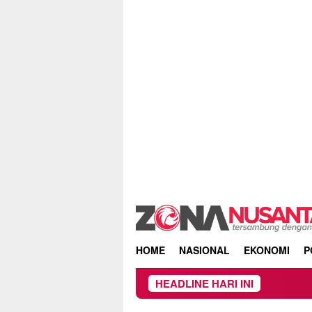
Skip
to
content
HOME
NASIONAL
EKONOMI
P
HEADLINE HARI INI
Ke