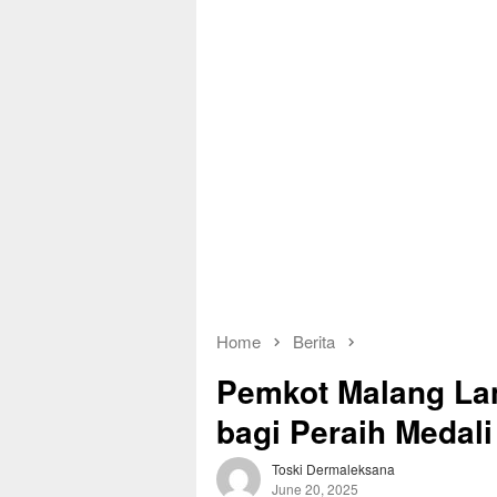
Home
Berita
Pemkot Malang La
bagi Peraih Medali
Toski Dermaleksana
June 20, 2025