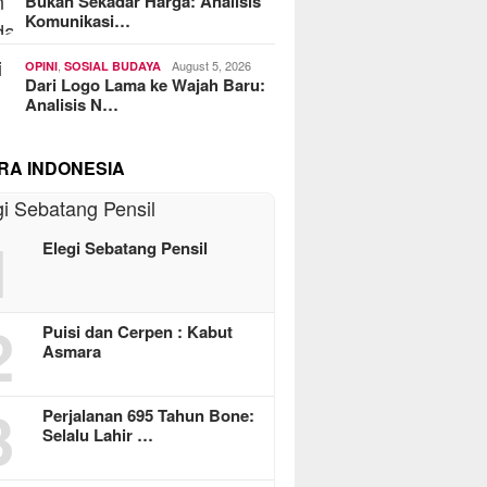
Bukan Sekadar Harga: Analisis
Komunikasi…
,
August 5, 2026
OPINI
SOSIAL BUDAYA
Dari Logo Lama ke Wajah Baru:
Analisis N…
RA INDONESIA
1
Elegi Sebatang Pensil
2
Puisi dan Cerpen : Kabut
Asmara
3
Perjalanan 695 Tahun Bone:
Selalu Lahir …