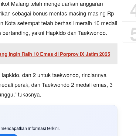
Pemkot Malang telah mengeluarkan anggaran
erikan sebagai bonus mentas masing-masing Rp
gen Kota setempat telah berhasil meraih 10 medali
h bertanding, yakni Hapkido dan Taekwondo.
ang Ingin Raih 10 Emas di Porprov IX Jatim 2025
 Hapkido, dan 2 untuk taekwondo, rinciannya
edali perak, dan Taekwondo 2 medali emas, 3
unggu,” tukasnya.
mendapatkan informasi terkini.