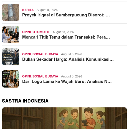
August 5, 2026
BERITA
Proyek Irigasi di Sumberpucung Disorot: …
,
August 5, 2026
OPINI
OTOMOTIF
Mencari Titik Temu dalam Transaksi: Pera…
,
August 5, 2026
OPINI
SOSIAL BUDAYA
Bukan Sekadar Harga: Analisis Komunikasi…
,
August 5, 2026
OPINI
SOSIAL BUDAYA
Dari Logo Lama ke Wajah Baru: Analisis N…
SASTRA INDONESIA