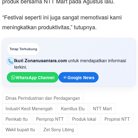
produk bersama NTT Mart pada Agustus lalu.
“Festival seperti ini juga sangat memotivasi kami
meningkatkan produktivitas,” tutupnya.
Tetap Terhubung
Ikuti Zonanusantara.com
untuk mendapatkan informasi
terkini.
WhatsApp Channel
Google News
Dinas Perindustrian dan Perdagangan
Industri Kecil Menengah
Kamillus Elu
NTT Mart
Pemkab ttu
Pemprop NTT
Produk lokal
Propinsi NTT
Wakil bupati ttu
Zet Sony Libing