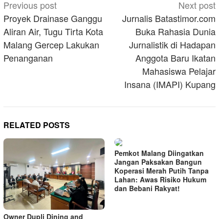
Post
Previous post
Next post
navigation
Proyek Drainase Ganggu
Jurnalis Batastimor.com
Aliran Air, Tugu Tirta Kota
Buka Rahasia Dunia
Malang Gercep Lakukan
Jurnalistik di Hadapan
Penanganan
Anggota Baru Ikatan
Mahasiswa Pelajar
Insana (IMAPI) Kupang
RELATED POSTS
Pemkot Malang Diingatkan
Jangan Paksakan Bangun
Koperasi Merah Putih Tanpa
Lahan: Awas Risiko Hukum
dan Bebani Rakyat!
Owner Dupli Dining and