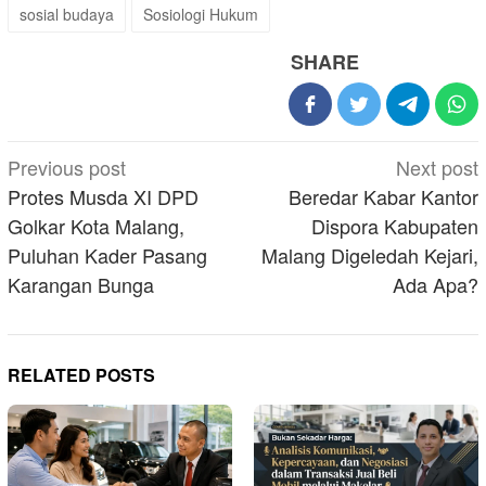
sosial budaya
Sosiologi Hukum
SHARE
Post
Previous post
Next post
navigation
Protes Musda XI DPD
Beredar Kabar Kantor
Golkar Kota Malang,
Dispora Kabupaten
Puluhan Kader Pasang
Malang Digeledah Kejari,
Karangan Bunga
Ada Apa?
RELATED POSTS