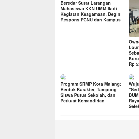
Beredar Surat Larangan
Mahasiswa KKN UMM Ikuti
Kegiatan Keagamaan, Begini
Respons PCNU dan Kampus
Owne
Loun
Seba
Koru
Rp 52
Program SRMP Kota Malang:
Wuju
Bentuk Karakter, Tampung
“Sed
Siswa Putus Sekolah, dan
BUMD
Perkuat Kemandirian
Raya
Sele