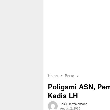
Home
Berita
Poligami ASN, Pem
Kadis LH
Toski Dermaleksana
August 2, 2025