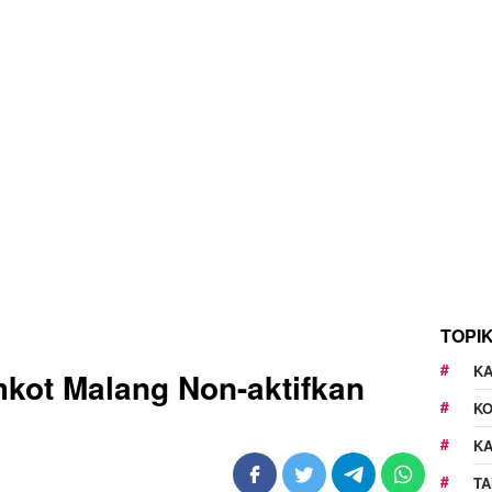
TOPI
KA
kot Malang Non-aktifkan
K
K
TA