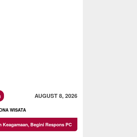
h
AUGUST 8, 2026
ONA WISATA
gini Respons PCNU dan Kampus
Owner Dupli Dining and