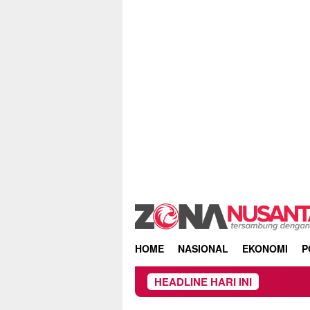
Skip
to
content
HOME
NASIONAL
EKONOMI
P
HEADLINE HARI INI
Beredar Sura