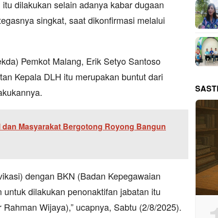
, itu dilakukan selain adanya kabar dugaan
 tegasnya singkat, saat dikonfirmasi melalui
Sekda) Pemkot Malang, Erik Setyo Santoso
tan Kepala DLH itu merupakan buntut dari
SAST
lakukannya.
I dan Masyarakat Bergotong Royong Bangun
erivikasi) dengan BKN (Badan Kepegawaian
 untuk dilakukan penonaktifan jabatan itu
 Rahman Wijaya),” ucapnya, Sabtu (2/8/2025).