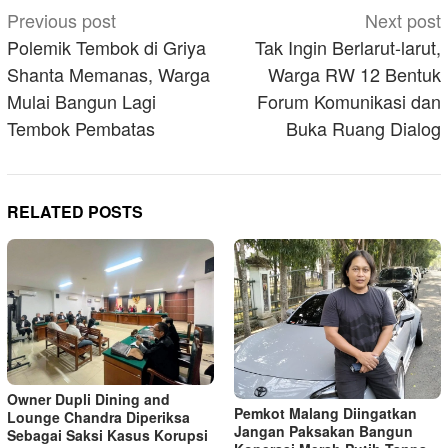
Post
Previous post
Next post
navigation
Polemik Tembok di Griya
Tak Ingin Berlarut-larut,
Shanta Memanas, Warga
Warga RW 12 Bentuk
Mulai Bangun Lagi
Forum Komunikasi dan
Tembok Pembatas
Buka Ruang Dialog
RELATED POSTS
Owner Dupli Dining and
Pemkot Malang Diingatkan
Lounge Chandra Diperiksa
Jangan Paksakan Bangun
Sebagai Saksi Kasus Korupsi