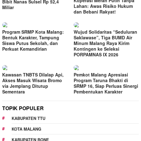
Koperasi Merah Putih Tanpa
Bibit Nanas Sulsel Rp 52,4
Lahan: Awas Risiko Hukum
Miliar
dan Bebani Rakyat!
Program SRMP Kota Malang:
Wujud Solidaritas “Seduluran
Bentuk Karakter, Tampung
Saklawase”, Tiga BUMD Air
Siswa Putus Sekolah, dan
Minum Malang Raya Kirim
Perkuat Kemandirian
Kontingen ke Seleksi
PORPAMNAS IX 2026
Kawasan TNBTS Dilalap Api,
Pemkot Malang Apresiasi
Akses Masuk Wisata Bromo
Program Taruna Bhakti di
via Jemplang Ditutup
SRMP 16, Siap Perluas Sinergi
Sementara
Pembentukan Karakter
TOPIK POPULER
KABUPATEN TTU
KOTA MALANG
KABUPATEN BONE