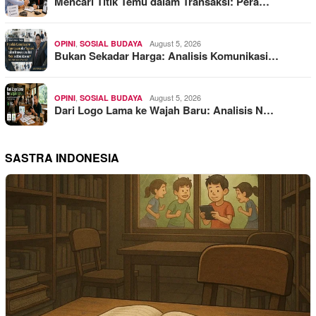
Mencari Titik Temu dalam Transaksi: Pera…
,
August 5, 2026
OPINI
SOSIAL BUDAYA
Bukan Sekadar Harga: Analisis Komunikasi…
,
August 5, 2026
OPINI
SOSIAL BUDAYA
Dari Logo Lama ke Wajah Baru: Analisis N…
SASTRA INDONESIA