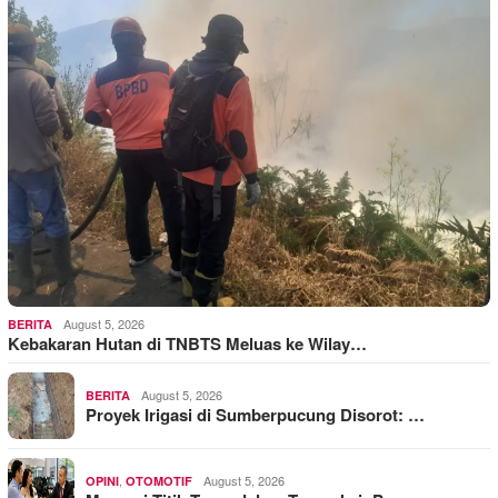
August 5, 2026
BERITA
Kebakaran Hutan di TNBTS Meluas ke Wilay…
August 5, 2026
BERITA
Proyek Irigasi di Sumberpucung Disorot: …
,
August 5, 2026
OPINI
OTOMOTIF