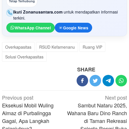
Tetap Terhubung
Ikuti Zonanusantara.com
untuk mendapatkan informasi
terkini.
WhatsApp Channel
Google News
Overkapasitas
RSUD Kefamenanu
Ruang VIP
Solusi Overkapasitas
SHARE
Post
Previous post
Next post
navigation
Eksekusi Mobil Wuling
Sambut Nataru 2025,
Almaz di Purbalingga
Wahana Baru Dino Ranch
Gagal, Apa Langkah
di Taman Rekreasi
Selanjutnya?
Selecta Resmi Buka