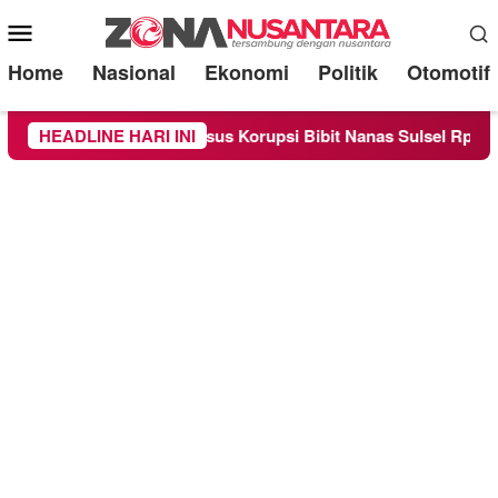
Mobile
Menu
Home
Nasional
Ekonomi
Politik
Otomotif
aksi Kasus Korupsi Bibit Nanas Sulsel Rp 52,4 Miliar
HEADLINE HARI INI
P