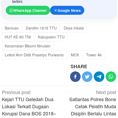
terkini.
WhatsApp Channel
Google News
Bantuan
Dandim 1618 TTU
Desa Inbate
HUT KE-80 TNI
Kabupaten TTU
Kecamatan Bikomi Ninulatn
Letkol Arm Didit Prasetyo Purwanto
MCK
Tower Air
SHARE
Post
Previous post
Next post
navigation
Kejari TTU Geledah Dua
Satlantas Polres Bone
Lokasi Terkait Dugaan
Cetak Pelatih Muda
Korupsi Dana BOS 2018–
Disiplin Berlalu Lintas