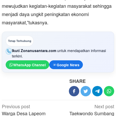
mewujudkan kegiatan-kegiatan masyarakat sehingga
menjadi daya ungkit peningkatan ekonomi
masyarakat,”tukasnya.
Tetap Terhubung
Ikuti Zonanusantara.com
untuk mendapatkan informasi
terkini.
WhatsApp Channel
Google News
SHARE
Post
Previous post
Next post
navigation
Warga Desa Lapeom
Taekwondo Sumbang