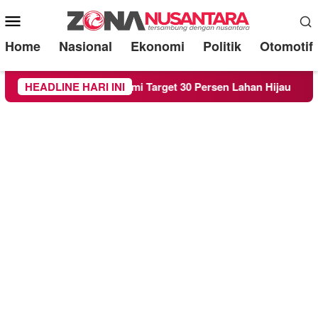
Mobile
Menu
Home
Nasional
Ekonomi
Politik
Otomotif
 Raperda RTH demi Target 30 Persen Lahan Hijau
HEADLINE HARI INI
Bere