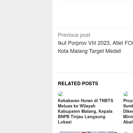
Post
Previous post
navigation
Ikut Porprov VIII 2023, Atlet F
Kota Malang Target Medali
RELATED POSTS
Kebakaran Hutan di TNBTS
Proye
Meluas ke Wilayah
Sumb
Kabupaten Malang, Kepala
Dike
BNPB Tinjau Langsung
Mini
Lokasi
Abai