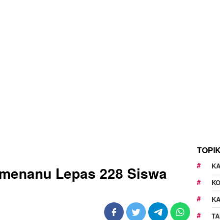
TOPI
KA
amenanu Lepas 228 Siswa
K
K
TA