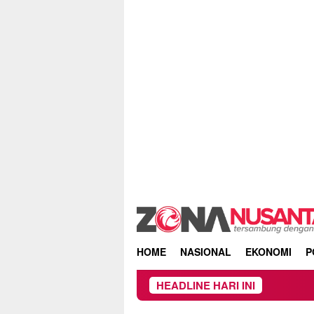
Skip
to
content
HOME
NASIONAL
EKONOMI
P
HEADLINE HARI INI
Kebakaran H