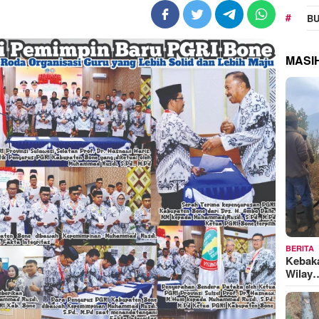
BU
MASI
BERITA
Kebak
Wilay