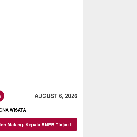
h
AUGUST 6, 2026
ONA WISATA
NPB Tinjau Langsung Lokasi
Proyek Irigasi di Sumberp