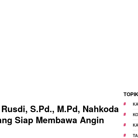
TOPI
KA
usdi, S.Pd., M.Pd, Nahkoda
K
ang Siap Membawa Angin
K
TA