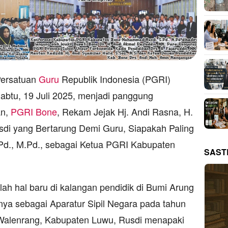
Persatuan
Guru
Republik Indonesia (PGRI)
abtu, 19 Juli 2025, menjadi panggung
an,
PGRI Bone
, Rekam Jejak Hj. Andi Rasna, H.
i yang Bertarung Demi Guru, Siapakah Paling
d., M.Pd., sebagai Ketua PGRI Kabupaten
SAST
 hal baru di kalangan pendidik di Bumi Arung
nya sebagai Aparatur Sipil Negara pada tahun
Walenrang, Kabupaten Luwu, Rusdi menapaki