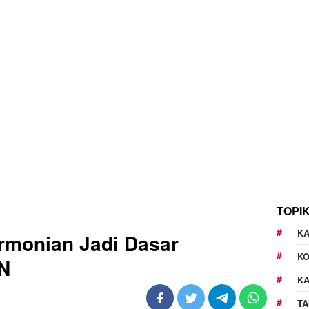
TOPI
KA
armonian Jadi Dasar
K
N
K
TA