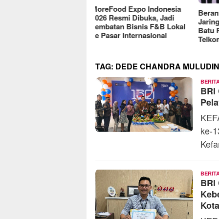
reFood Expo Indonesia
Berantas Vandalisme
RM O
6 Resmi Dibuka, Jadi
Jaringan, Satreskrim Polres
Omse
batan Bisnis F&B Lokal
Batu Raih Penghargaan dari
2025
Pasar Internasional
Telkomsel
TAG:
DEDE CHANDRA MULUDI
BERIT
BRI
Pela
KEFA
ke-1
Kef
BERIT
BRI
Keb
Kot