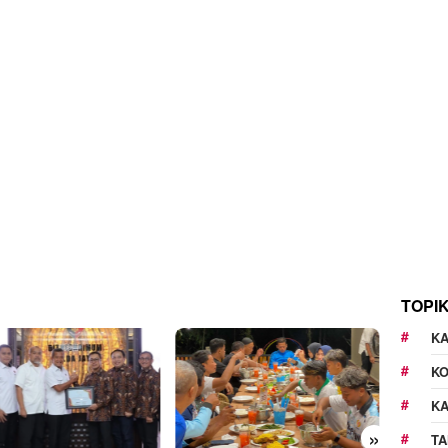
TOPI
KA
K
K
»
TA