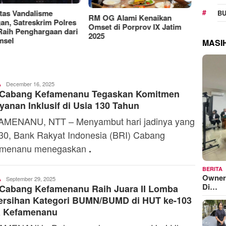
Manjakan Pelanggan,
RAT K
BU
Indosat Luncurkan IM3
Sejaht
G Alami Kenaikan
Platinum dengan Sentuhan
Kemen
t di Porprov IX Jatim
AI dalam Tiap Fiturnya
Model
MASI
N
Ali
December 16, 2025
A
 Cabang Kefamenanu Tegaskan Komitmen
Kaba
yanan Inklusif di Usia 130 Tahun
MENANU, NTT – Menyambut hari jadinya yang
30, Bank Rakyat Indonesia (BRI) Cabang
amenanu menegaskan
.
BERITA
Owner
Ali
September 29, 2025
A
Di…
 Cabang Kefamenanu Raih Juara II Lomba
Kaba
ersihan Kategori BUMN/BUMD di HUT ke-103
a Kefamenanu