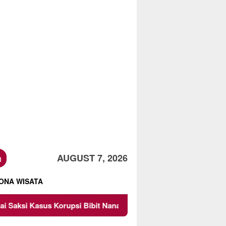
h
AUGUST 7, 2026
ONA WISATA
 Korupsi Bibit Nanas Sulsel Rp 52,4 Miliar
Pemkot Mala