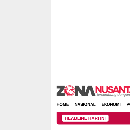
Skip
to
content
HOME
NASIONAL
EKONOMI
P
HEADLINE HARI INI
Owner 