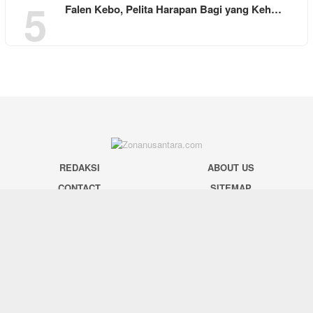
5
Falen Kebo, Pelita Harapan Bagi yang Keh…
REDAKSI
ABOUT US
CONTACT
SITEMAP
DISCLAIMER
PRIVACY
SOCIAL NETWORK
Facebook
Twitter
Pinterest
Instagram
Youtube
Tiktok