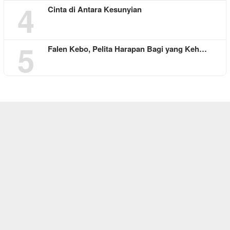
4
Cinta di Antara Kesunyian
5
Falen Kebo, Pelita Harapan Bagi yang Keh…
REDAKSI
ABOUT US
CONTACT
SITEMAP
DISCLAIMER
PRIVACY
SOCIAL NETWORK