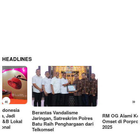
HEADLINES
«
»
Berantas Vandalisme
RM OG Alami Kenaikan
Jaringan, Satreskrim Polres
Omset di Porprov IX Jatim
Batu Raih Penghargaan dari
2025
Telkomsel