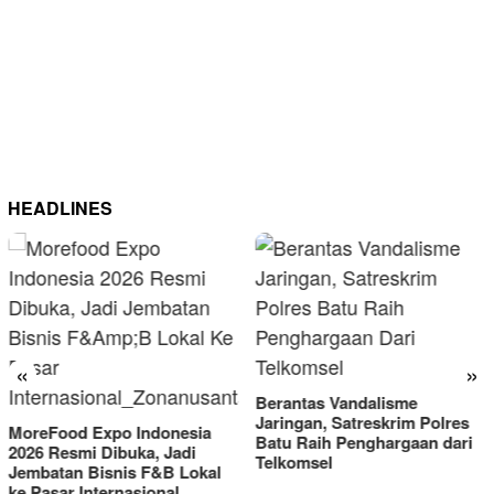
HEADLINES
«
»
Berantas Vandalisme
RM OG Alami Kenaikan
Jaringan, Satreskrim Polres
Omset di Porprov IX Jatim
Batu Raih Penghargaan dari
2025
Telkomsel