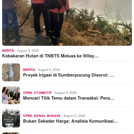
August 5, 2026
BERITA
Kebakaran Hutan di TNBTS Meluas ke Wilay…
August 5, 2026
BERITA
Proyek Irigasi di Sumberpucung Disorot: …
,
August 5, 2026
OPINI
OTOMOTIF
Mencari Titik Temu dalam Transaksi: Pera…
,
August 5, 2026
OPINI
SOSIAL BUDAYA
Bukan Sekadar Harga: Analisis Komunikasi…