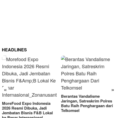
HEADLINES
«
»
Berantas Vandalisme
RM OG Alami Kenaikan
Jaringan, Satreskrim Polres
Omset di Porprov IX Jatim
Batu Raih Penghargaan dari
2025
Telkomsel