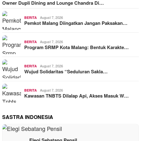
Owner Dupli Dining and Lounge Chandra Di…
August 7, 2026
BERITA
Pemkot Malang Diingatkan Jangan Paksakan…
August 7, 2026
BERITA
Program SRMP Kota Malang: Bentuk Karakte…
August 7, 2026
BERITA
Wujud Solidaritas “Seduluran Sakla…
August 7, 2026
BERITA
Kawasan TNBTS Dilalap Api, Akses Masuk W…
SASTRA INDONESIA
Elegi Sebatang Pensil